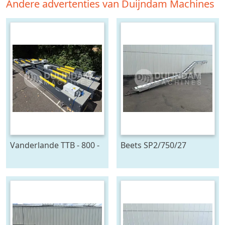
Andere advertenties van Duijndam Machines
Vanderlande TTB - 800 -
Beets SP2/750/27
4x24 - MIH
oogstband 750 x 27 cm
telescoopband 4 delig,
2400 x 80 cm