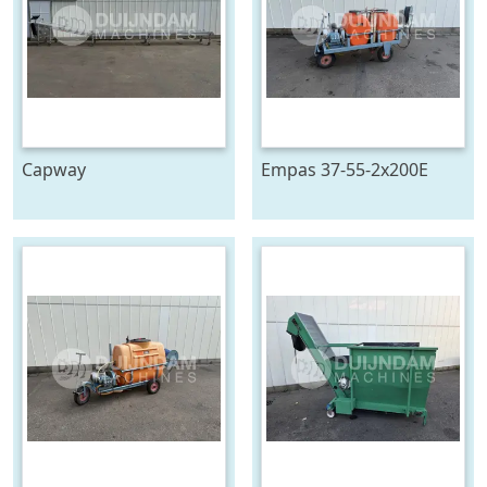
Capway
Empas 37-55-2x200E
kettingtransporteur 880
spuitwagen met
cm x 65 cm
geveerde haspel