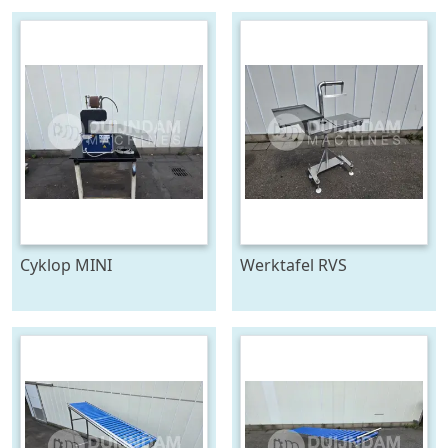
Cyklop MINI
Werktafel RVS
bindmachine