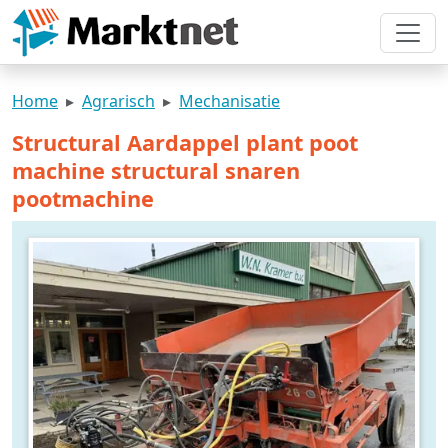
Home
Agrarisch
Mechanisatie
Structural Aardappel plant poot
machine structural snaren
pootmachine