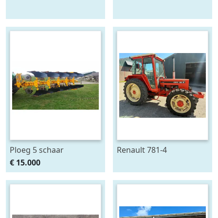
Stand alone energie
onkruidtrekker
leverancier
zonnepanelen accu
Ploeg 5 schaar
Renault 781-4
RUMPTSTAD RPV 140 -
€ 15.000
480V4 + 1