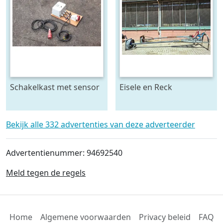
Schakelkast met sensor
Eisele en Reck
- krachtstroom
mestmixer met omkeer
kast 70 x 70 raam - beide
5 meter lang
Bekijk alle 332 advertenties van deze adverteerder
Advertentienummer: 94692540
Meld tegen de regels
Home
Algemene voorwaarden
Privacy beleid
FAQ