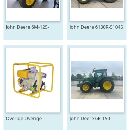
John Deere 6M-125-
John Deere 6130R-51045
783196
Overige Overige
John Deere 6R-150-
pompen #23446
778128