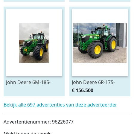
John Deere 6M-185-
John Deere 6R-175-
693545
783659
€ 156.500
Bekijk alle 697 advertenties van deze adverteerder
Advertentienummer: 96226077
Meld tegen de regels