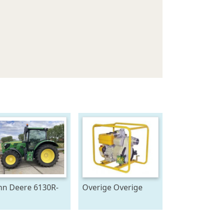
hn Deere 6130R-
Overige Overige
045
pompen #23446