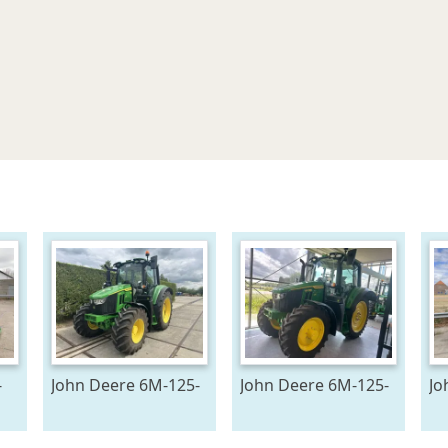
-
John Deere 6M-125-
John Deere 6M-125-
Jo
783194
783196
51