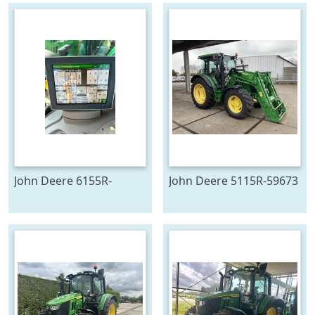
John Deere 6155R-
John Deere 5115R-59673
705291