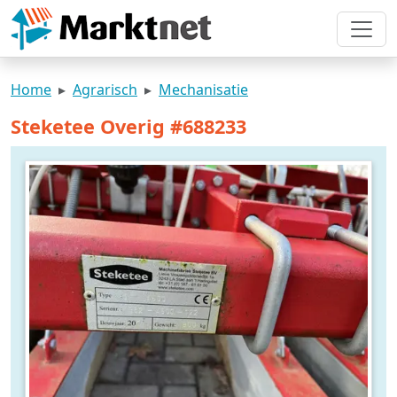
Home
Agrarisch
Mechanisatie
Steketee Overig #688233