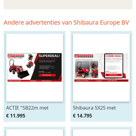
Andere advertenties van Shibaura Europe BV
ACTIE "SB22m met
Shibaura SX25 met
voorlader"
SXM54 maaidek
€ 11.995
€ 14.795