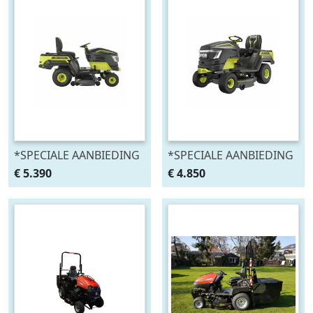
*SPECIALE AANBIEDING
*SPECIALE AANBIEDING
DEMO MODEL* RYOBI
DEMO MODEL* RYOBI
€ 5.390
€ 4.850
RY72TMX117
RY72TMX107