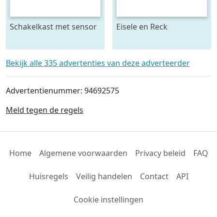
Schakelkast met sensor
Eisele en Reck
- krachtstroom
mestmixer met omkeer
kast 70 x 70 raam - beide
5 meter lang
Bekijk alle 335 advertenties van deze adverteerder
Advertentienummer: 94692575
Meld tegen de regels
Home
Algemene voorwaarden
Privacy beleid
FAQ
Huisregels
Veilig handelen
Contact
API
Cookie instellingen