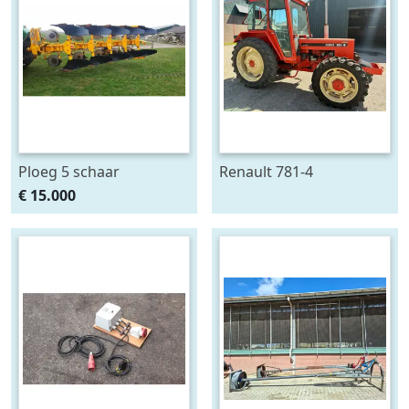
Ploeg 5 schaar
Renault 781-4
RUMPTSTAD RPV 140 -
€ 15.000
480V4 + 1