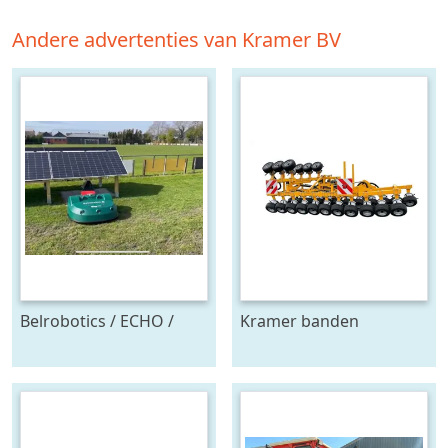
Andere advertenties van Kramer BV
Belrobotics / ECHO /
Kramer banden
Stand alone energie
onkruidtrekker
leverancier
zonnepanelen accu