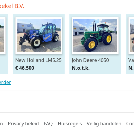
ekel B.V.
New Holland LM5.25
John Deere 4050
Va
Verreiker
4WD
Hi
€ 46.500
N.o.t.k.
N.
erder
en
Privacy beleid
FAQ
Huisregels
Veilig handelen
Con