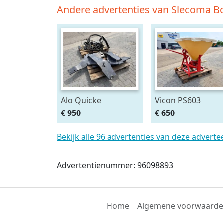
Andere advertenties van Slecoma Bo
Alo Quicke
Vicon PS603
Voorlader
Pendelstrooier
€ 950
€ 650
aanbouwdelen
T6000 Delta
Bekijk alle 96 advertenties van deze adverte
Advertentienummer: 96098893
Home
Algemene voorwaard