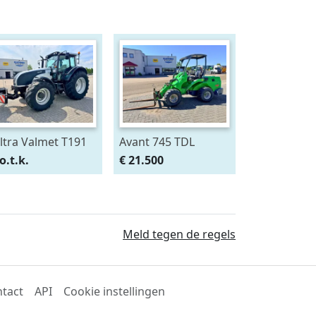
ltra Valmet T191
Avant 745 TDL
Tech
Shovel
o.t.k.
€ 21.500
Meld tegen de regels
tact
API
Cookie instellingen