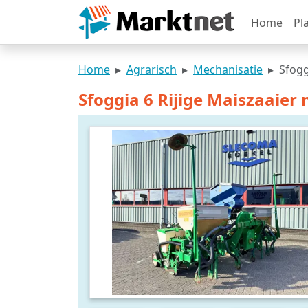
Home
Pl
Home
Agrarisch
Mechanisatie
Sfogg
Sfoggia 6 Rijige Maiszaaier