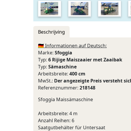
Beschrijving
🇩🇪 Informationen auf Deutsch:
Marke:
Sfoggia
Typ:
6 Rijige Maiszaaier met Zaaibak
Typ:
Sämaschine
Arbeitsbreite:
400 cm
MwSt.:
Der angezeigte Preis versteht si
Referenznummer:
218148
Sfoggia Maissämaschine
Arbeitsbreite: 4 m
Anzahl Reihen: 6
Saatgutbehälter für Untersaat