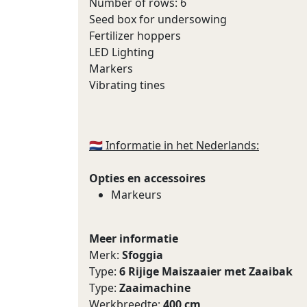
Number of rows: 6
Seed box for undersowing
Fertilizer hoppers
LED Lighting
Markers
Vibrating tines
🇳🇱 Informatie in het Nederlands:
Opties en accessoires
Markeurs
Meer informatie
Merk:
Sfoggia
Type:
6 Rijige Maiszaaier met Zaaibak
Type:
Zaaimachine
Werkbreedte:
400 cm