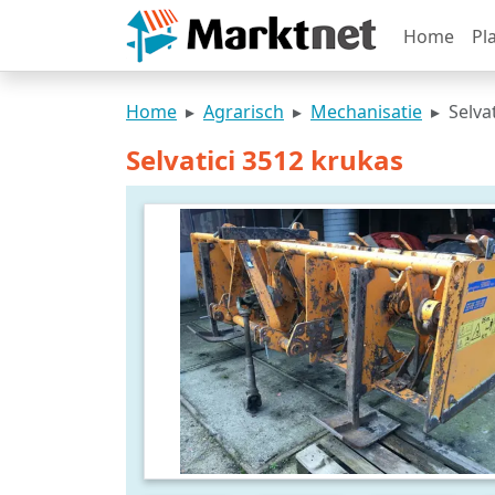
Home
Pl
Home
Agrarisch
Mechanisatie
Selva
Selvatici 3512 krukas