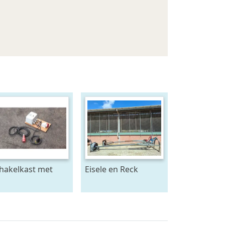
hakelkast met
Eisele en Reck
nsor -
mestmixer met
achtstroom
omkeer kast 70 x 70
raam - beide 5
meter lang