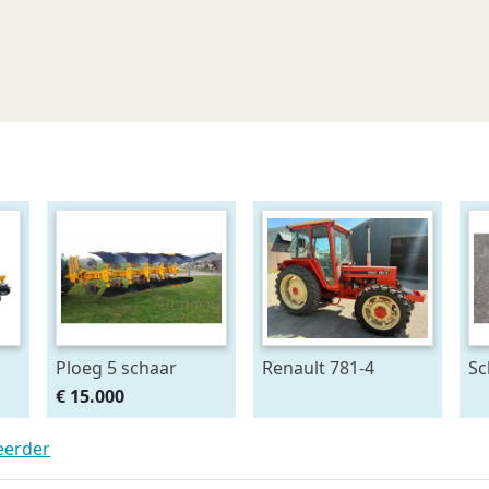
Ploeg 5 schaar
Renault 781-4
Sc
RUMPTSTAD RPV
se
€ 15.000
140 - 480V4 + 1
kr
teerder