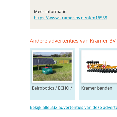
Meer informatie:
https://www.kramer-bv.nl/nl/m16558
Andere advertenties van Kramer BV
Belrobotics / ECHO /
Kramer banden
Stand alone energie
onkruidtrekker
leverancier
zonnepanelen accu
Bekijk alle 332 advertenties van deze adver