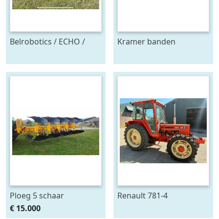
Belrobotics / ECHO /
Kramer banden
Stand alone energie
onkruidtrekker
leverancier
zonnepanelen accu
Ploeg 5 schaar
Renault 781-4
RUMPTSTAD RPV 140 -
€ 15.000
480V4 + 1