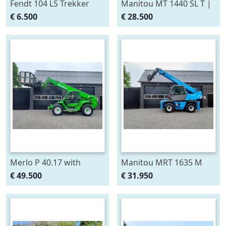
Fendt 104 LS Trekker
Manitou MT 1440 SL T |
Snelloper Cabine Servo
Verreiker met vorken (bj
€ 6.500
€ 28.500
(bj 1979)
2006)
Merlo P 40.17 with
Manitou MRT 1635 M
manbasket and remote
ROTO verreiker met
€ 49.500
€ 31.950
control (bj 2013)
vorken (bj 2007)