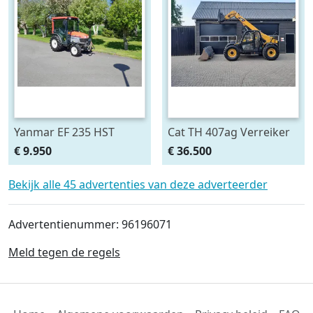
Yanmar EF 235 HST
Cat TH 407ag Verreiker
midi/minitrekker NL-
Airco 40 km/h (bj 2010)
€ 9.950
€ 36.500
kenteken (bj 2011)
Bekijk alle 45 advertenties van deze adverteerder
Advertentienummer: 96196071
Meld tegen de regels