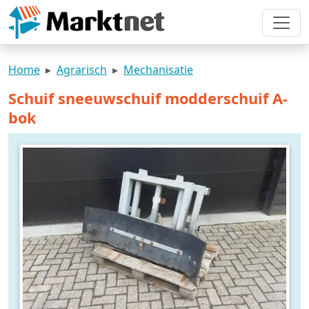
Home
Agrarisch
Mechanisatie
Schuif sneeuwschuif modderschuif A-
bok