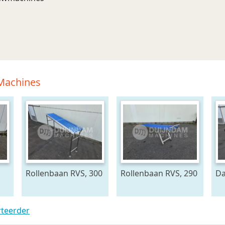
 Machines
Rollenbaan RVS, 300
Rollenbaan RVS, 290
Da
x 60 cm
x 60 cm
pl
b
rteerder