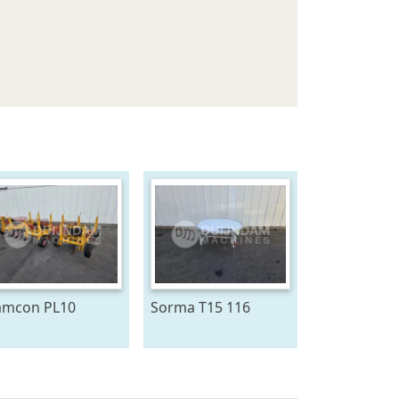
mcon PL10
Sorma T15 116
antmachine voor
draaitafel 150 cm ø
omen