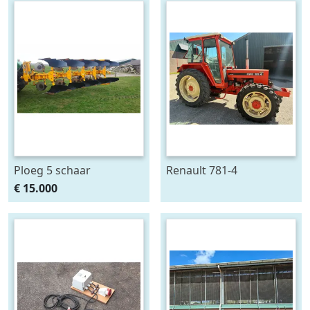
zonnepanelen accu
Ploeg 5 schaar
Renault 781-4
RUMPTSTAD RPV 140 -
€ 15.000
480V4 + 1