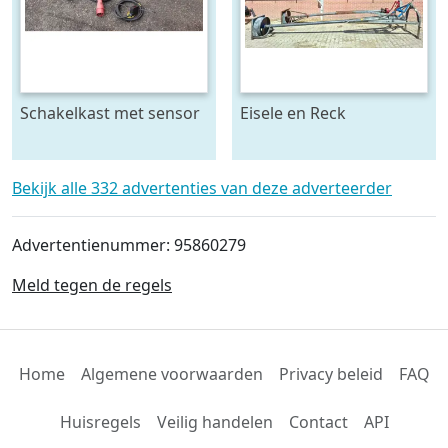
Schakelkast met sensor
Eisele en Reck
- krachtstroom
mestmixer met omkeer
kast 70 x 70 raam - beide
5 meter lang
Bekijk alle 332 advertenties van deze adverteerder
Advertentienummer: 95860279
Meld tegen de regels
Home
Algemene voorwaarden
Privacy beleid
FAQ
Huisregels
Veilig handelen
Contact
API