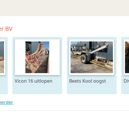
er BV
Vicon 16 uitlopen
Beets Kool oogst
Di
band
G
F
KR
teerder
me
aa
on