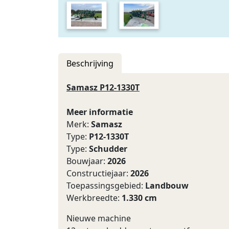
Beschrijving
Samasz P12-1330T
Meer informatie
Merk:
Samasz
Type:
P12-1330T
Type:
Schudder
Bouwjaar:
2026
Constructiejaar:
2026
Toepassingsgebied:
Landbouw
Werkbreedte:
1.330 cm
Nieuwe machine