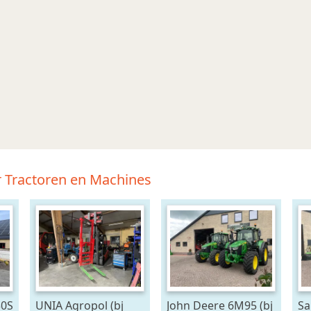
r Tractoren en Machines
30S
UNIA Agropol (bj
John Deere 6M95 (bj
Sa