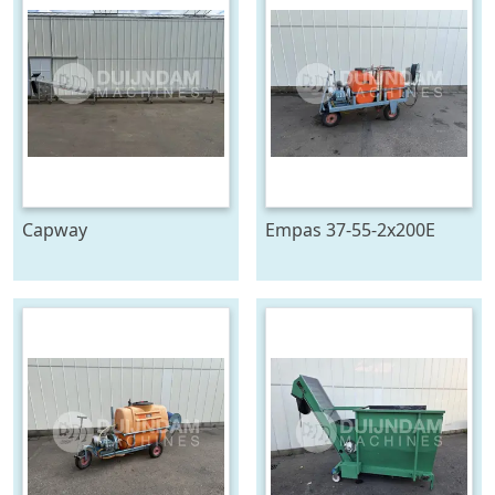
Capway
Empas 37-55-2x200E
kettingtransporteur 880
spuitwagen met
cm x 65 cm
geveerde haspel