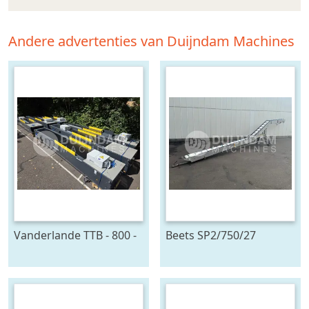
Andere advertenties van Duijndam Machines
Vanderlande TTB - 800 -
Beets SP2/750/27
4x24 - MIH
oogstband 750 x 27 cm
telescoopband 4 delig,
2400 x 80 cm