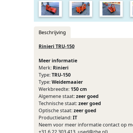
Beschrijving
Rinieri TRU-150
Meer informatie
Merk:
Rinieri
Type:
TRU-150
Type:
Weidemaaier
Werkbreedte:
150 cm
Algemene staat:
zeer goed
Technische staat:
zeer goed
Optische staat:
zeer goed
Productieland:
IT
Neem voor meer informatie contact op met
+31 6 22 303 413,
used@zhe.nl
)