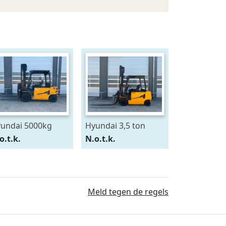
undai 5000kg
Hyundai 3,5 ton
ektrische heftruck
elektrische heftruck
o.t.k.
N.o.t.k.
rklift 5ton duplex
3500kg 35BH-9
Meld tegen de regels