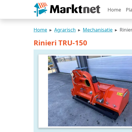
Home
Pl
Home
Agrarisch
Mechanisatie
Rinie
Rinieri TRU-150