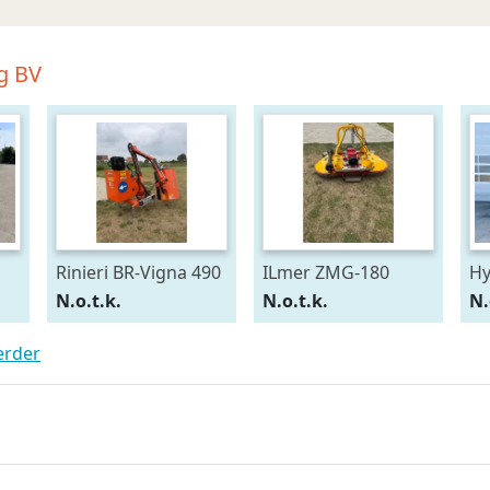
g BV
Rinieri BR-Vigna 490
ILmer ZMG-180
Hy
el
N.o.t.k.
N.o.t.k.
N.
fo
e
erder