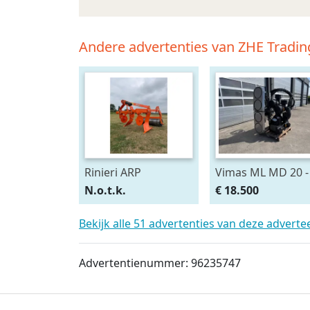
Andere advertenties van ZHE Tradin
Rinieri ARP
Vimas ML MD 20 -
woelpoot Fruit
bladblazer
N.o.t.k.
€ 18.500
Bekijk alle 51 advertenties van deze adverte
Advertentienummer: 96235747