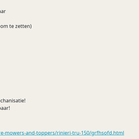
aar
om te zetten)
chanisatie!
baar!
re-mowers-and-toppers/rinieri-tru-150/grfhsofd.html