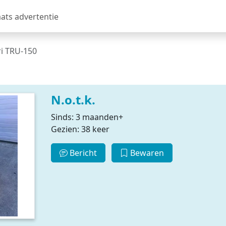
aats advertentie
ri TRU-150
N.o.t.k.
Sinds: 3 maanden+
Gezien: 38 keer
Bericht
Bewaren