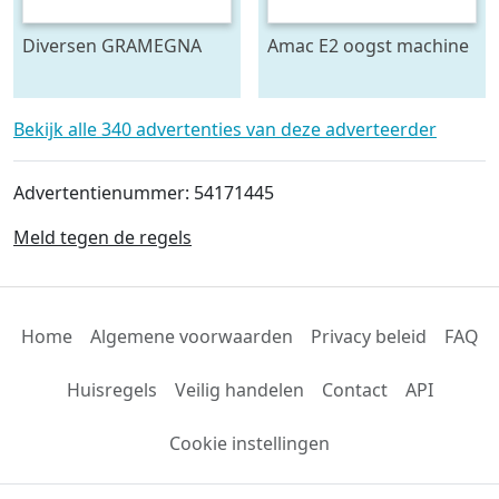
Diversen GRAMEGNA
Amac E2 oogst machine
FARMTEC ERMO
KRAMER ECO en meer
Spitmachine
Bekijk alle 340 advertenties van deze adverteerder
aandrijvingen en
onderdelen roterend k
Advertentienummer: 54171445
Meld tegen de regels
Home
Algemene voorwaarden
Privacy beleid
FAQ
Huisregels
Veilig handelen
Contact
API
Cookie instellingen