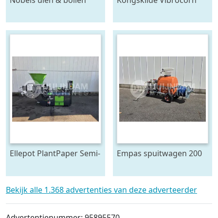
plantmachine 4 rijen,
cultivator
voor 120 cm bedden
Ellepot PlantPaper Semi-
Empas spuitwagen 200
Automatic
Liter
paperpotmachine 4-lijns
Bekijk alle 1.368 advertenties van deze adverteerder
Advertentienummer: 95895570