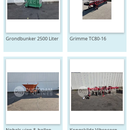
Grondbunker 2500 Liter
Grimme TC80-16
duoband
Nobels uien & bollen
Kongskilde Vibrocorn