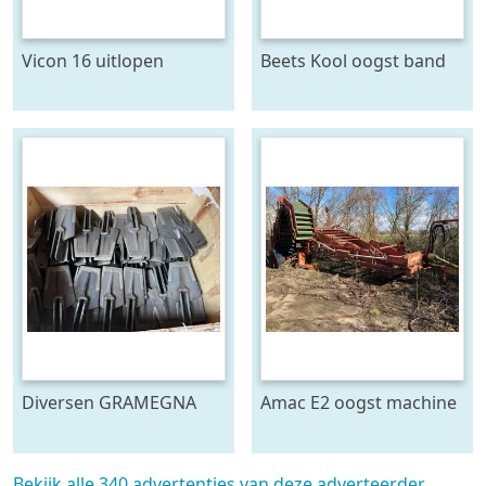
Vicon 16 uitlopen
Beets Kool oogst band
Diversen GRAMEGNA
Amac E2 oogst machine
FARMTEC ERMO
KRAMER ECO en meer
Spitmachine
Bekijk alle 340 advertenties van deze adverteerder