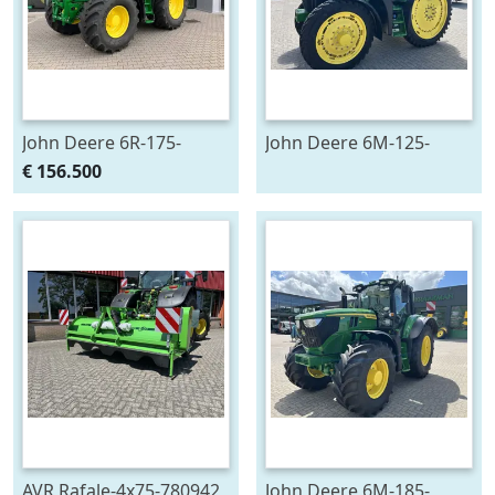
John Deere 6R-175-
John Deere 6M-125-
783659
783200
€ 156.500
AVR Rafale-4x75-780942
John Deere 6M-185-