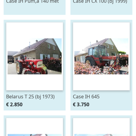
Case IH Pum,a 140 met
Case IH CX 100 (bj 1999)
voorlader (bj 2011)
Belarus T 25 (bj 1973)
Case IH 645
€ 2.850
€ 3.750