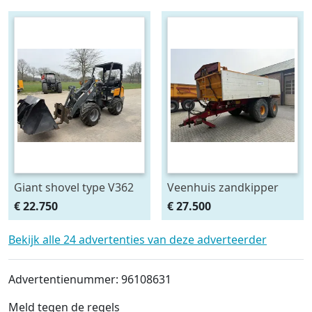
veegmachine,euro 6
Giant shovel type V362
Veenhuis zandkipper
JVZK 22000
€ 22.750
€ 27.500
Bekijk alle 24 advertenties van deze adverteerder
Advertentienummer: 96108631
Meld tegen de regels