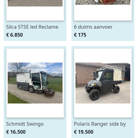
Silca STSE led Reclame
6 duims aanvoer
aanhanger ZGAN
brandweer slangen tbv
€ 6.850
€ 175
beregening of
bemesting ex
brandweer
Schmidt Swingo
Polaris Ranger side by
Compact
side EV elektrisch
€ 16.500
€ 19.500