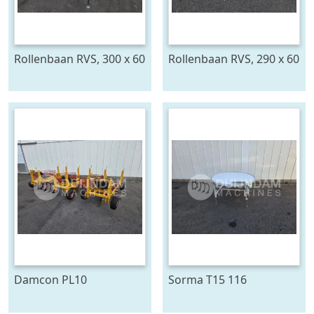
Rollenbaan RVS, 300 x 60
Rollenbaan RVS, 290 x 60
cm
cm
Damcon PL10
Sorma T15 116
plantmachine voor
draaitafel 150 cm ø
bomen