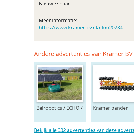
Nieuwe snaar
Meer informatie:
https://www.kramer-bv.nl/nl/m20784
Andere advertenties van Kramer BV
Belrobotics / ECHO /
Kramer banden
Stand alone energie
onkruidtrekker
leverancier
zonnepanelen accu
Bekijk alle 332 advertenties van deze adver