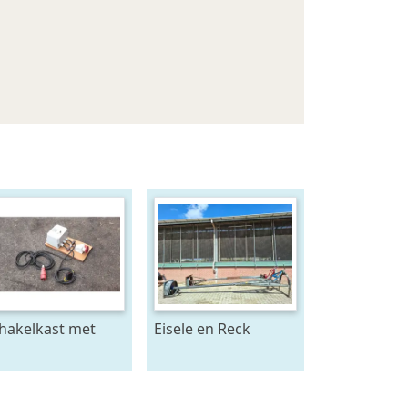
hakelkast met
Eisele en Reck
nsor -
mestmixer met
achtstroom
omkeer kast 70 x 70
raam - beide 5