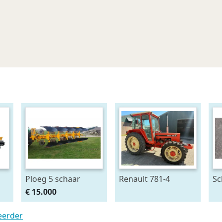
Ploeg 5 schaar
Renault 781-4
Sc
RUMPTSTAD RPV
se
€ 15.000
140 - 480V4 + 1
kr
teerder