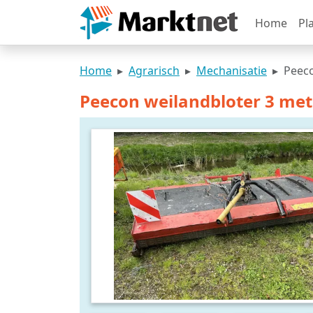
Home
Pl
Home
Agrarisch
Mechanisatie
Peeco
Peecon weilandbloter 3 met