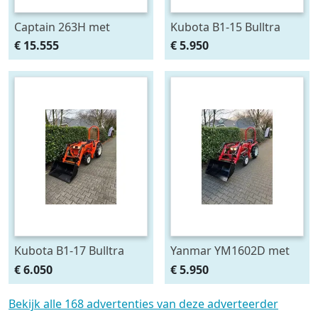
Captain 263H met
Kubota B1-15 Bulltra
voorlader al af €295,-
met voorlader, al vanaf €
€ 15.555
€ 5.950
p/m Gratis klepel
99,- per
Kubota B1-17 Bulltra
Yanmar YM1602D met
met voorlader, al vanaf €
voorlader, al vanaf € 99,-
€ 6.050
€ 5.950
99,- per
per maand.
Bekijk alle 168 advertenties van deze adverteerder