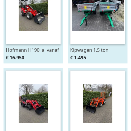
Hofmann H190, al vanaf
Kipwagen 1.5 ton
€ 325,- per maand.
€ 16.950
€ 1.495