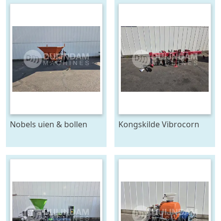
Nobels uien & bollen
Kongskilde Vibrocorn
plantmachine 4 rijen,
cultivator
voor 120 cm bedden