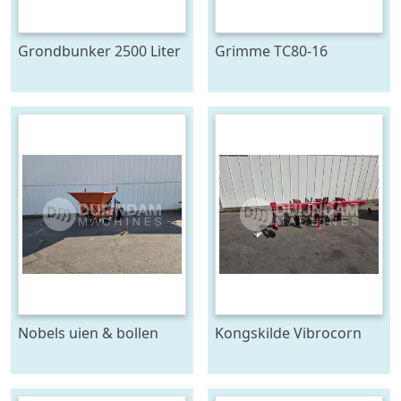
Grondbunker 2500 Liter
Grimme TC80-16
duoband
Nobels uien & bollen
Kongskilde Vibrocorn
plantmachine 4 rijen,
cultivator
voor 120 cm bedden