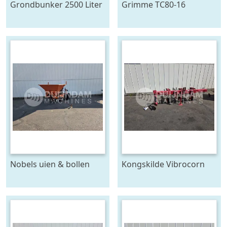
Grondbunker 2500 Liter
Grimme TC80-16
duoband
Nobels uien & bollen
Kongskilde Vibrocorn
plantmachine 4 rijen,
cultivator
voor 120 cm bedden