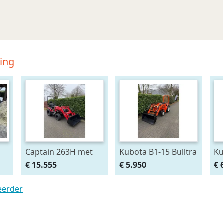
ding
Captain 263H met
Kubota B1-15 Bulltra
Ku
voorlader al af
met voorlader, al
me
€ 15.555
€ 5.950
€ 
€295,- p/m Gratis
vanaf € 99,- per
va
klepel
teerder