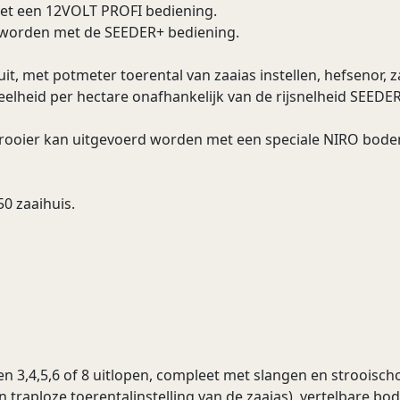
et een 12VOLT PROFI bediening.
 worden met de SEEDER+ bediening.
it, met potmeter toerental van zaaias instellen, hefsenor, za
eelheid per hectare onafhankelijk van de rijsnelheid SEE
strooier kan uitgevoerd worden met een speciale NIRO bode
50 zaaihuis.
 en 3,4,5,6 of 8 uitlopen, compleet met slangen en strooisch
n traploze toerentalinstelling van de zaaias), vertelbare b