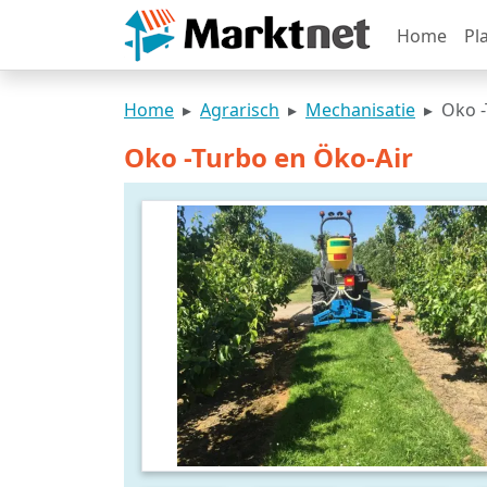
Home
Pl
Home
Agrarisch
Mechanisatie
Oko -
Oko -Turbo en Öko-Air