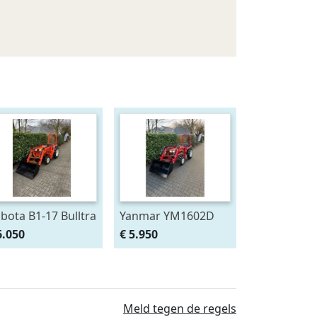
bota B1-17 Bulltra
Yanmar YM1602D
t voorlader, al
met voorlader, al
6.050
€ 5.950
naf € 99,- per
vanaf € 99,- per
maand.
Meld tegen de regels