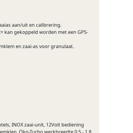
aias aan/uit en calibrering.
DER+ kan gekoppeld worden met een GPS-
mklem en zaai-as voor granulaat.
otels, INOX zaai-unit, 12Volt bediening
odemklep, Öko-Turbo werkbreedte 0,5 - 1,8