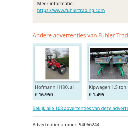
Meer informatie:
https://www.fuhlertrading.com
Andere advertenties van Fuhler Tra
Hofmann H190, al
Kipwagen 1.5 ton
vanaf € 325,- per
€ 16.950
€ 1.495
maand.
Bekijk alle 168 advertenties van deze adver
Advertentienummer: 94066244