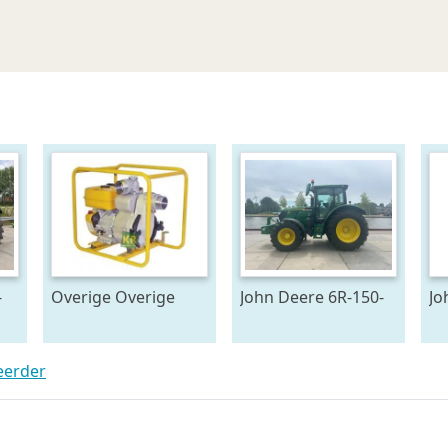
-
Overige Overige
John Deere 6R-150-
Jo
pompen #23446
778128
69
teerder