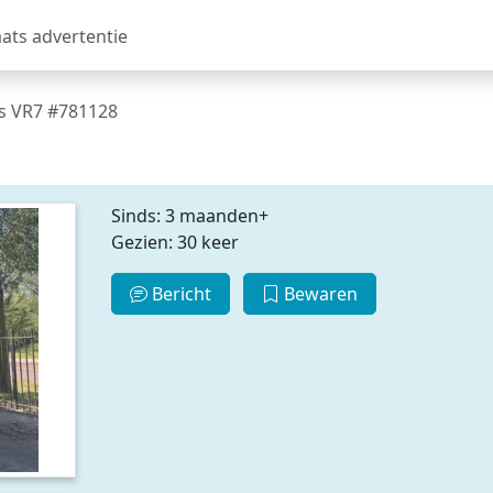
aats advertentie
s VR7 #781128
Sinds: 3 maanden+
Gezien: 30 keer
Bericht
Bewaren