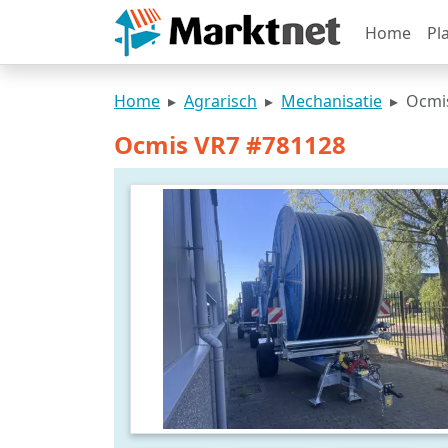
Home
Pl
Home
Agrarisch
Mechanisatie
Ocmi
Ocmis VR7 #781128