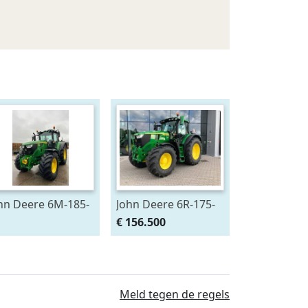
hn Deere 6M-185-
John Deere 6R-175-
3545
783659
€ 156.500
Meld tegen de regels