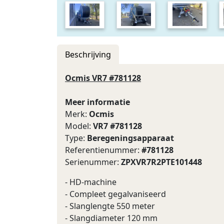
Beschrijving
Ocmis VR7 #781128
Meer informatie
Merk:
Ocmis
Model:
VR7 #781128
Type:
Beregeningsapparaat
Referentienummer:
#781128
Serienummer:
ZPXVR7R2PTE101448
- HD-machine
- Compleet gegalvaniseerd
- Slanglengte 550 meter
- Slangdiameter 120 mm