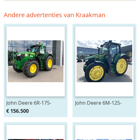
Andere advertenties van Kraakman
John Deere 6R-175-
John Deere 6M-125-
783659
783200
€ 156.500