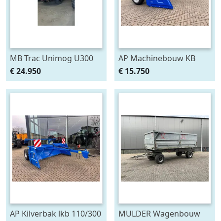
MB Trac Unimog U300
AP Machinebouw KB
(bj 2005)
110/300 ETV kilverbak (bj
€ 24.950
€ 15.750
2025)
AP Kilverbak lkb 110/300
MULDER Wagenbouw