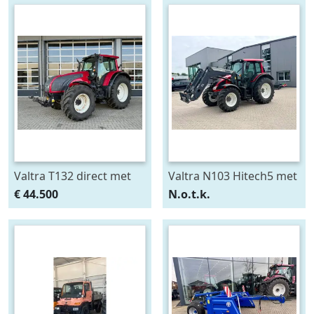
Valtra T132 direct met
Valtra N103 Hitech5 met
Fronthef en PTO (bj
voorlader (bj 2013)
€ 44.500
N.o.t.k.
2010)