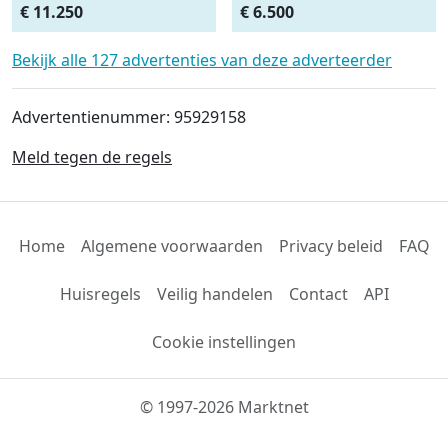
(bj 2025)
Glas Constructie
€ 11.250
€ 6.500
Containerbak wag
Bekijk alle 127 advertenties van deze adverteerder
Advertentienummer: 95929158
Meld tegen de regels
Home
Algemene voorwaarden
Privacy beleid
FAQ
Huisregels
Veilig handelen
Contact
API
Cookie instellingen
© 1997-2026 Marktnet