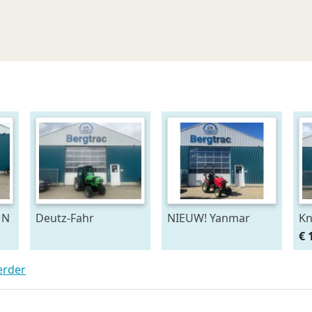
 N
Deutz-Fahr
NIEUW! Yanmar
Kn
Agroplus V320 GS
SA426V-R
€ 
erder