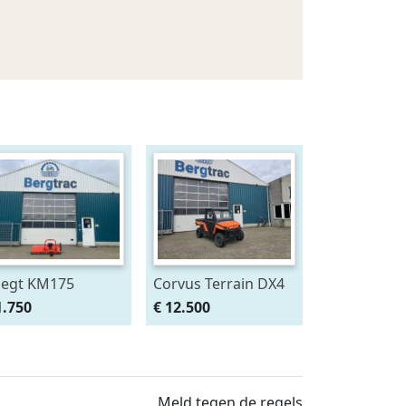
egt KM175
Corvus Terrain DX4
1.750
€ 12.500
Meld tegen de regels