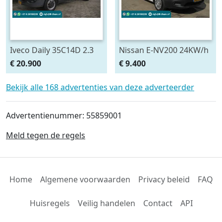
Iveco Daily 35C14D 2.3
Nissan E-NV200 24KW/h
100KW EURO6 410
Pick-Up Battery Owned
€ 20.900
€ 9.400
DOKA Dubbelcabine
(bj 2015)
Kipper + Kist / Box
Bekijk alle 168 advertenties van deze adverteerder
Advertentienummer: 55859001
Meld tegen de regels
Home
Algemene voorwaarden
Privacy beleid
FAQ
Huisregels
Veilig handelen
Contact
API