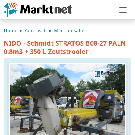
Home
Agrarisch
Mechanisatie
NIDO - Schmidt STRATOS B08-27 PALN
0,8m3 + 350 L Zoutstrooier