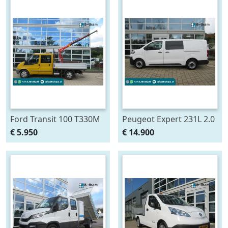
Ford Transit 100 T330M
Peugeot Expert 231L 2.0
2.4 TDCI DOKA + Maxilift
Blue HDI 120 Pro DOKA
€ 5.950
€ 14.900
Kraan Crane
Dubbelcabine