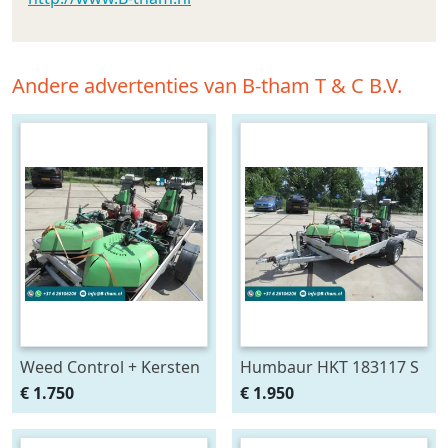
Andere advertenties van B-tham T & C B.V.
Weed Control + Kersten
Humbaur HKT 183117 S
Traction-Comp + Air LPG
Machine transporter
€ 1.750
€ 1.950
Hydrostaat
Kipper (bj 2016)
Onkruidbrander