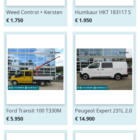
Weed Control + Kersten
Humbaur HKT 183117 S
Traction-Comp + Air LPG
Machine transporter
€ 1.750
€ 1.950
Hydrostaat
Kipper (bj 2016)
Onkruidbrander
Ford Transit 100 T330M
Peugeot Expert 231L 2.0
2.4 TDCI DOKA + Maxilift
Blue HDI 120 Pro DOKA
€ 5.950
€ 14.900
Kraan Crane
Dubbelcabine