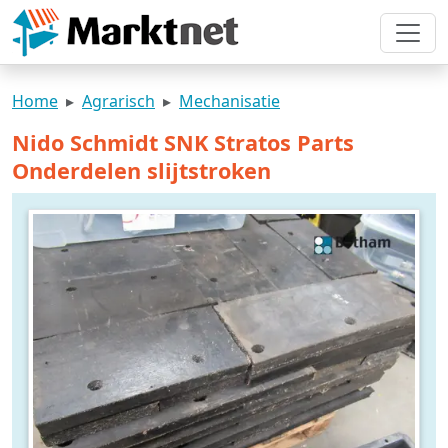
Home
Agrarisch
Mechanisatie
Nido Schmidt SNK Stratos Parts
Onderdelen slijtstroken