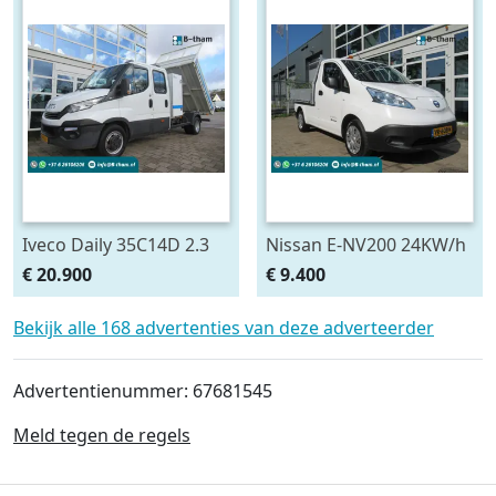
Iveco Daily 35C14D 2.3
Nissan E-NV200 24KW/h
100KW EURO6 410
Pick-Up Battery Owned
€ 20.900
€ 9.400
DOKA Dubbelcabine
(bj 2015)
Kipper + Kist / Box
Bekijk alle 168 advertenties van deze adverteerder
Advertentienummer: 67681545
Meld tegen de regels