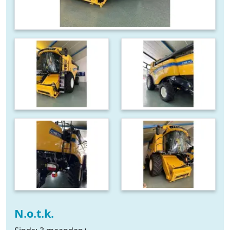
N.o.t.k.