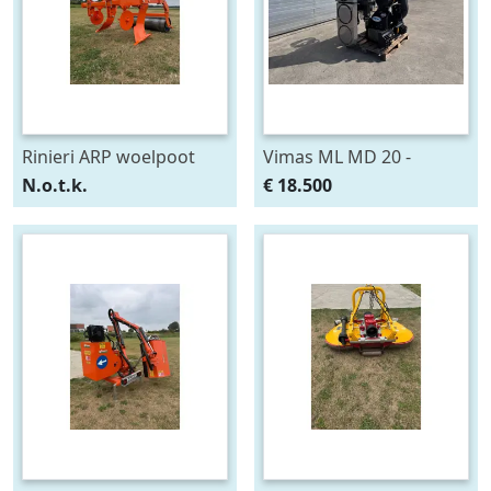
Rinieri ARP woelpoot
Vimas ML MD 20 -
Fruit
bladblazer
N.o.t.k.
€ 18.500