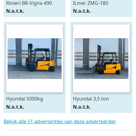
Rinieri BR-Vigna 490
ILmer ZMG-180
N.o.t.k.
N.o.t.k.
Hyundai 5000kg
Hyundai 3,5 ton
elektrische heftruck
elektrische heftruck
N.o.t.k.
N.o.t.k.
forklift 5ton duplex e
3500kg 35BH-9
Bekijk alle 51 advertenties van deze adverteerder