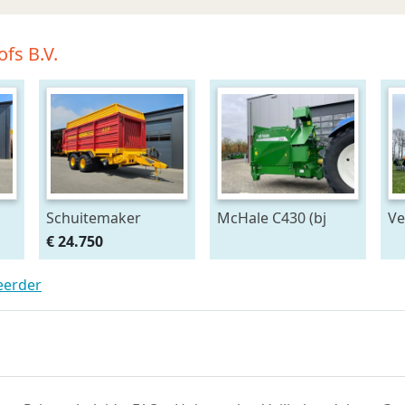
fs B.V.
Schuitemaker
McHale C430 (bj
Ve
Rapide 135
2026)
li
€ 24.750
opraapwagen/silagewagen
(bj 2012)
teerder