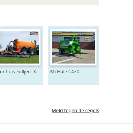
enhuis Fullject X-
McHale C470
ne (bj 2026)
Stroblazer (bj 2026)
Meld tegen de regels