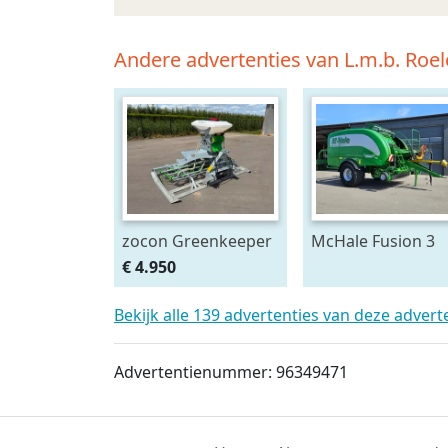
Andere advertenties van L.m.b. Roelo
zocon Greenkeeper
McHale Fusion 3
3 mtr met Z150
plus (bj 2020)
€ 4.950
PROF zaaimachine
Bekijk alle 139 advertenties van deze adver
Advertentienummer: 96349471