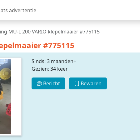
aats advertentie
ng MU-L 200 VARIO klepelmaaier #775115
epelmaaier #775115
Sinds: 3 maanden+
Gezien: 34 keer
Bericht
Bewaren