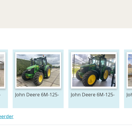
-
John Deere 6M-125-
John Deere 6M-125-
Jo
783194
783196
51
teerder