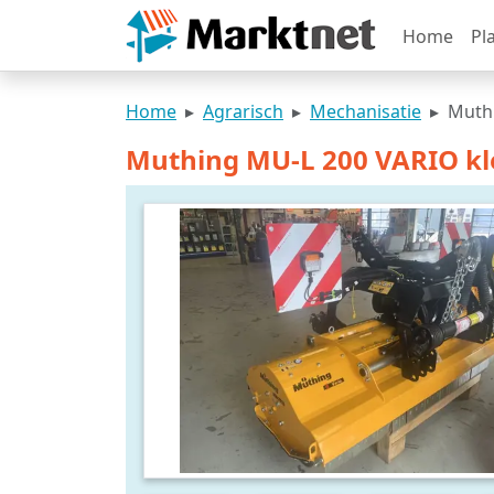
Home
Pl
Home
Agrarisch
Mechanisatie
Muthi
Muthing MU-L 200 VARIO kl