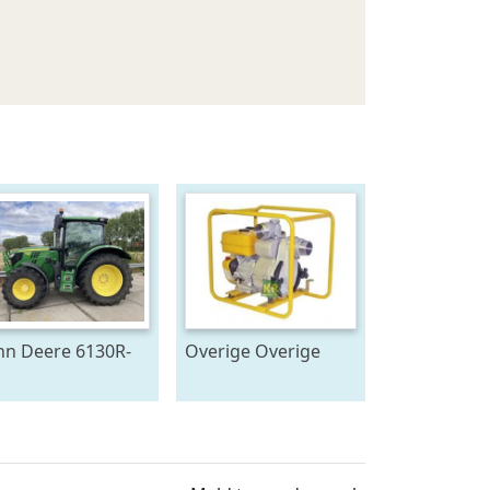
hn Deere 6130R-
Overige Overige
045
pompen #23446