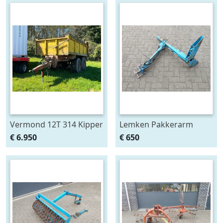
Vermond 12T 314 Kipper
Lemken Pakkerarm
3 Zijdig
passend aan Opal 90 en
€ 6.950
€ 650
110 ploeg