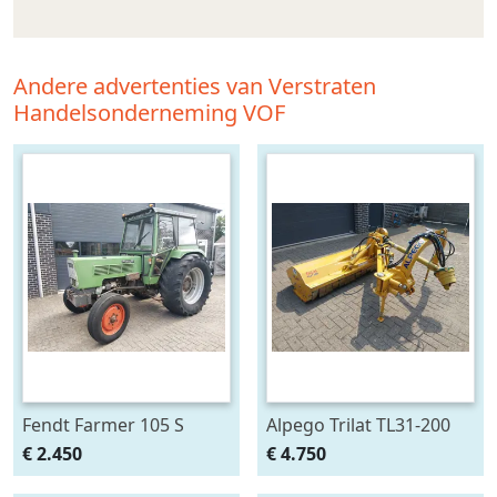
Andere advertenties van Verstraten
Handelsonderneming VOF
Fendt Farmer 105 S
Alpego Trilat TL31-200
AM Verstek
€ 2.450
€ 4.750
Klepelmaaier