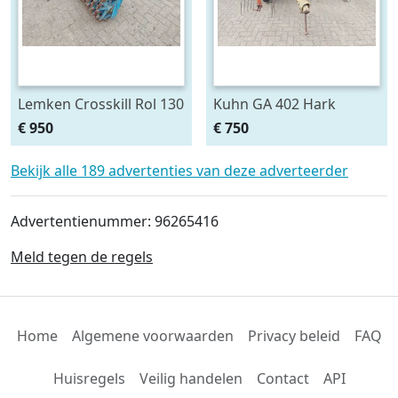
Lemken Crosskill Rol 130
Kuhn GA 402 Hark
cm breed passen aan
€ 950
€ 750
Variopack vorenpakker
Bekijk alle 189 advertenties van deze adverteerder
Advertentienummer: 96265416
Meld tegen de regels
Home
Algemene voorwaarden
Privacy beleid
FAQ
Huisregels
Veilig handelen
Contact
API