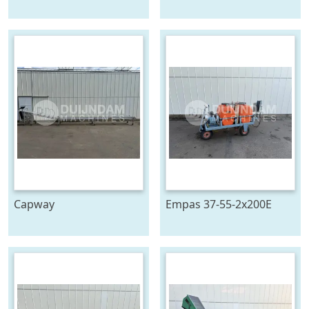
4x24 - MIH
oogstband 750 x 27 cm
telescoopband 4 delig,
2400 x 80 cm
Capway
Empas 37-55-2x200E
kettingtransporteur 880
spuitwagen met
cm x 65 cm
geveerde haspel