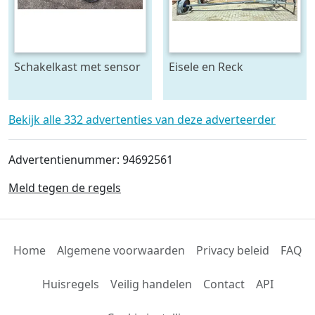
Schakelkast met sensor
Eisele en Reck
- krachtstroom
mestmixer met omkeer
kast 70 x 70 raam - beide
5 meter lang
Bekijk alle 332 advertenties van deze adverteerder
Advertentienummer: 94692561
Meld tegen de regels
Home
Algemene voorwaarden
Privacy beleid
FAQ
Huisregels
Veilig handelen
Contact
API