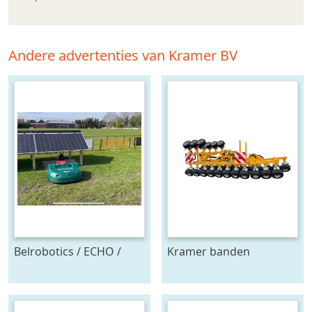
Andere advertenties van Kramer BV
Belrobotics / ECHO /
Kramer banden
Stand alone energie
onkruidtrekker
leverancier
zonnepanelen accu