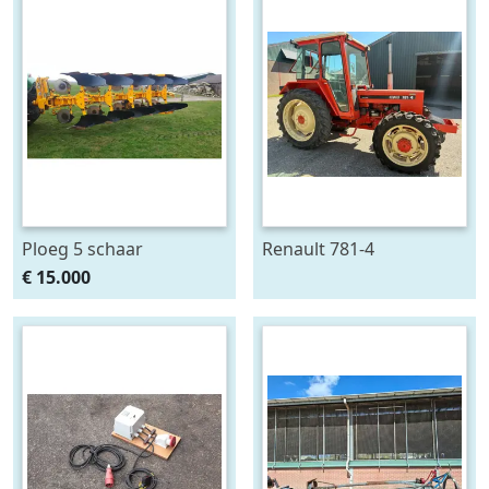
Ploeg 5 schaar
Renault 781-4
RUMPTSTAD RPV 140 -
€ 15.000
480V4 + 1