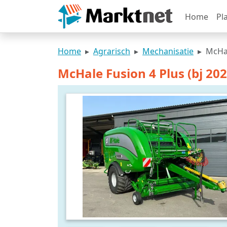
Home
Pl
Home
Agrarisch
Mechanisatie
McHal
McHale Fusion 4 Plus (bj 202