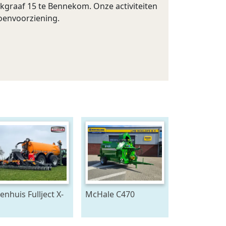
kgraaf 15 te Bennekom. Onze activiteiten
oenvoorziening.
enhuis Fullject X-
McHale C470
ne (bj 2026)
Stroblazer (bj 2026)