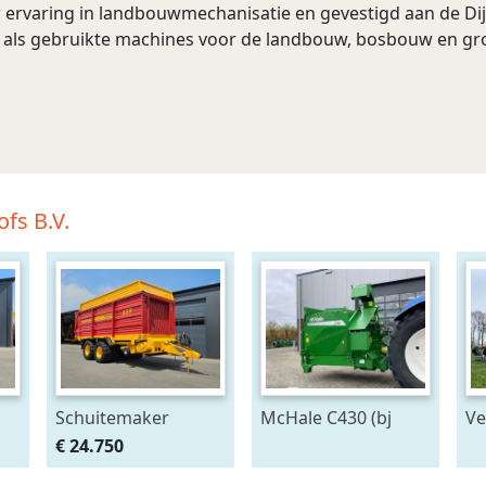
ervaring in landbouwmechanisatie en gevestigd aan de Dij
e als gebruikte machines voor de landbouw, bosbouw en gr
fs B.V.
Schuitemaker
McHale C430 (bj
Ve
Rapide 135
2026)
li
€ 24.750
opraapwagen/silagewagen