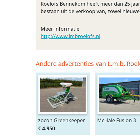
Roelofs Bennekom heeft meer dan 25 jaar 
bestaan uit de verkoop van, zowel nieuw
Meer informatie:
http://www.lmbroelofs.nl
Andere advertenties van L.m.b. Roelo
zocon Greenkeeper
McHale Fusion 3
3 mtr met Z150
plus (bj 2020)
€ 4.950
PROF zaaimachine