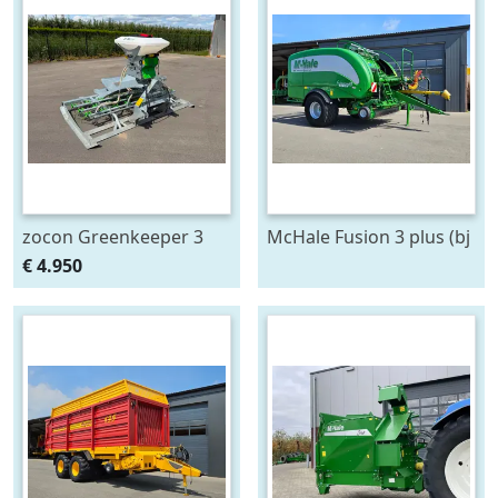
zocon Greenkeeper 3
McHale Fusion 3 plus (bj
mtr met Z150 PROF
2020)
€ 4.950
zaaimachine