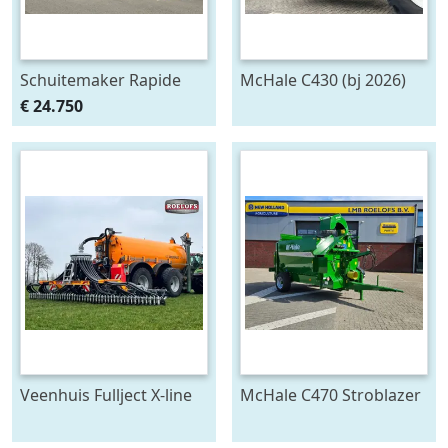
Schuitemaker Rapide
McHale C430 (bj 2026)
135
€ 24.750
opraapwagen/silagewagen
(bj 2012)
Veenhuis Fullject X-line
McHale C470 Stroblazer
(bj 2026)
(bj 2026)