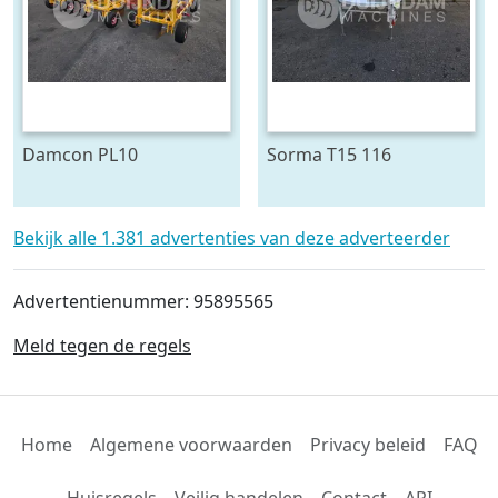
Damcon PL10
Sorma T15 116
plantmachine voor
draaitafel 150 cm ø
bomen
Bekijk alle 1.381 advertenties van deze adverteerder
Advertentienummer: 95895565
Meld tegen de regels
Home
Algemene voorwaarden
Privacy beleid
FAQ
Huisregels
Veilig handelen
Contact
API