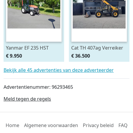
Yanmar EF 235 HST
Cat TH 407ag Verreiker
midi/minitrekker NL-
Airco 40 km/h (bj 2010)
€ 9.950
€ 36.500
kenteken (bj 2011)
Bekijk alle 45 advertenties van deze adverteerder
Advertentienummer: 96293465
Meld tegen de regels
Home
Algemene voorwaarden
Privacy beleid
FAQ