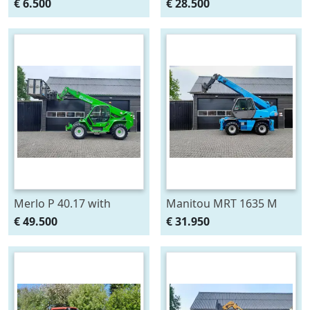
Snelloper Cabine Servo
Verreiker met vorken (bj
€ 6.500
€ 28.500
(bj 1979)
2006)
Merlo P 40.17 with
Manitou MRT 1635 M
manbasket and remote
ROTO verreiker met
€ 49.500
€ 31.950
control (bj 2013)
vorken (bj 2007)