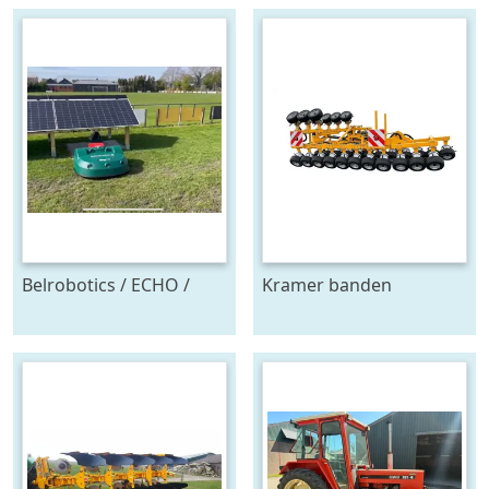
Belrobotics / ECHO /
Kramer banden
Stand alone energie
onkruidtrekker
leverancier
zonnepanelen accu