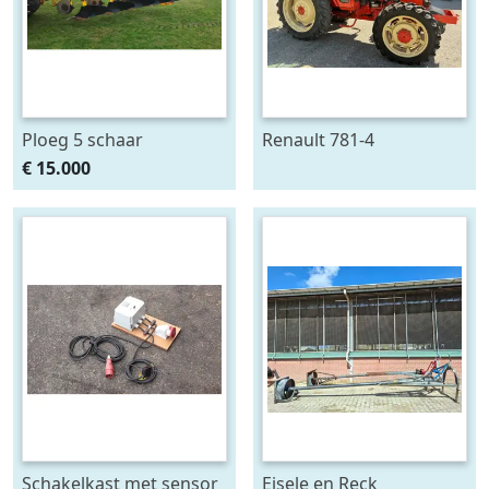
Ploeg 5 schaar
Renault 781-4
RUMPTSTAD RPV 140 -
€ 15.000
480V4 + 1
Schakelkast met sensor
Eisele en Reck