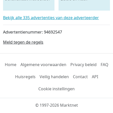
- krachtstroom
mestmixer met omkeer
kast 70 x 70 raam - beide
5 meter lang
Bekijk alle 335 advertenties van deze adverteerder
Advertentienummer: 94692547
Meld tegen de regels
Home
Algemene voorwaarden
Privacy beleid
FAQ
Huisregels
Veilig handelen
Contact
API
Cookie instellingen
© 1997-2026 Marktnet