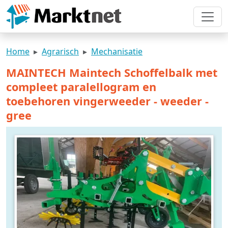
Home
Agrarisch
Mechanisatie
MAINTECH Maintech Schoffelbalk met
compleet paralellogram en
toebehoren vingerweeder - weeder -
gree