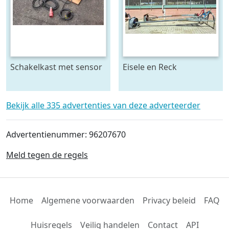
Schakelkast met sensor
Eisele en Reck
- krachtstroom
mestmixer met omkeer
kast 70 x 70 raam - beide
5 meter lang
Bekijk alle 335 advertenties van deze adverteerder
Advertentienummer: 96207670
Meld tegen de regels
Home
Algemene voorwaarden
Privacy beleid
FAQ
Huisregels
Veilig handelen
Contact
API