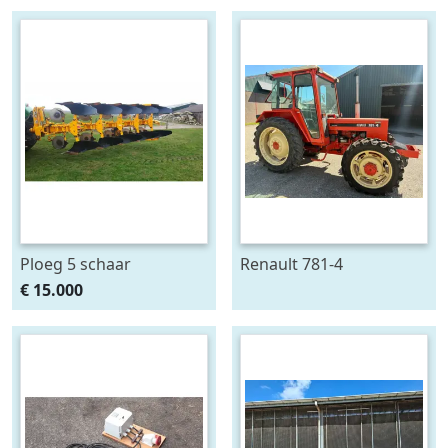
zonnepanelen accu
Ploeg 5 schaar
Renault 781-4
RUMPTSTAD RPV 140 -
€ 15.000
480V4 + 1