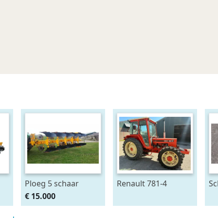
Ploeg 5 schaar
Renault 781-4
Sc
RUMPTSTAD RPV
se
€ 15.000
140 - 480V4 + 1
kr