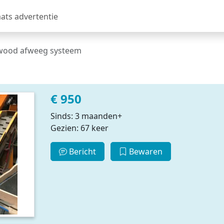
aats advertentie
wood afweeg systeem
€ 950
Sinds: 3 maanden+
Gezien: 67 keer
Bericht
Bewaren