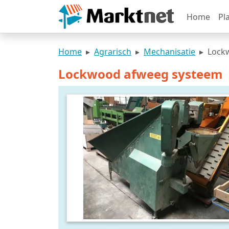
Home
Pl
Home
Agrarisch
Mechanisatie
Lock
Lockwood afweeg systeem