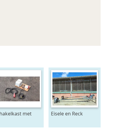
hakelkast met
Eisele en Reck
nsor -
mestmixer met
achtstroom
omkeer kast 70 x 70